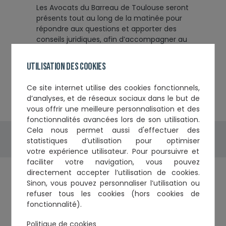
Les Avocats du Barreau de Toulouse seront
présents tout au long de la matinée pour
répondre aux questions et apporter des
conseils juridiques, afin d’accompagner au
mieux les porteurs de projet dans leur
transmission d’entreprise.
Utilisation des cookies
Ce
site internet utilise des cookies fonctionnels,
d’analyses, et de réseaux sociaux
dans le but de
vous offrir une meilleure personnalisation et des
fonctionnalités avancées lors de son utilisation.
Cela nous permet aussi d'effectuer
des
Partagez cette actualité
statistiques d’utilisation
pour optimiser
votre expérience utilisateur. Pour poursuivre et
faciliter votre navigation, vous pouvez
directement accepter l’utilisation de cookies.
Les actus du barreau
Sinon, vous pouvez personnaliser l’utilisation ou
refuser tous les cookies (hors cookies de
Évènement
Actualités
Agenda du C.O.
fonctionnalité).
Formations de l'Ordre
Autres formations
Politique de cookies