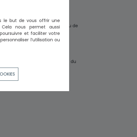
les faits à l'origine de la
s le but de vous offrir une
son auteur.
micile, nationalité, date et lieu de
n. Cela nous permet aussi
poursuivre et faciliter votre
ège social et l'organe qui la
ersonnaliser l’utilisation ou
e donné suite.
rticle 186-1 du décret n° 91-1197 du
tion.
COOKIES