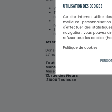
Ainsi :
Utilisation des cookies
Votre réclamation est adressée 
Toute réclamation est datée et co
Ce
site internet utilise d
réclamation. Elle est accompagnée
Si elle émane d'une personne phy
meilleure personnalisati
naissance.
d'effectuer
des statistiques
Si elle émane d'une personne mor
navigation, vous pouvez dir
représente légalement.
refuser tous les cookies (ho
Attention : si votre réclamation ne
Politique de cookies
Dans ce cas, vous pouvez bien entendu
27 novembre 1991 (modifié) et l'adre
PERSO
Tout courrier doit être adressé à l
Monsieur ou Madame le Bâtonnier
Maison de l'Avocat
13, rue des Fleurs
31000 Toulouse