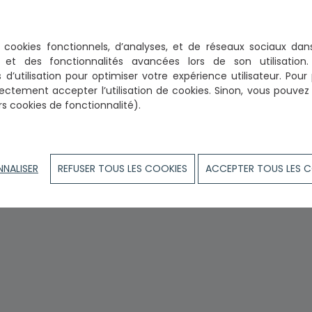
par lettre recommandée avec accusé de réception.
mporte les nom, prénom et adresse de l'avocat mis en cause, et 
es cookies fonctionnels, d’analyses, et de réseaux sociaux
dan
 de toute pièce utile à son examen. Elle porte la signature de 
sique, la réclamation mentionne ses nom, prénoms, profession, do
on et des fonctionnalités avancées lors de son utilisatio
 d’utilisation
pour optimiser votre expérience utilisateur. Pour 
ale, la réclamation mentionne sa forme, sa dénomination, son si
ectement accepter l’utilisation de cookies.
Sinon, vous pouvez p
rs cookies de fonctionnalité).
 répond pas aux exigences précitées, il ne pourra pas y êtr
 reformuler votre réclamation dans les formes prescrites par l'a
sser au Bâtonnier par lettre recommandée avec accusé de récep
NNALISER
REFUSER TOUS LES COOKIES
ACCEPTER TOUS LES 
’adresse suivante :