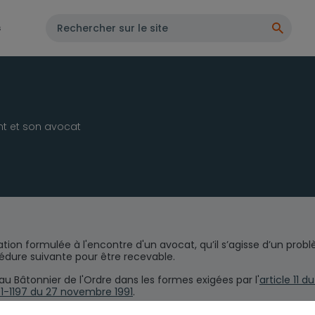
s
ent et son avocat
mation formulée à l'encontre d'un avocat, qu’il s’agisse d’un prob
cédure suivante pour être recevable.
u Bâtonnier de l'Ordre dans les formes exigées par l'
article 11 
 91-1197 du 27 novembre 1991
.