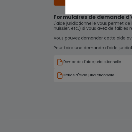
Formulaires de demande d'ai
L'aide juridictionnelle vous permet de 
huissier, etc.) si vous avez de faibles 
Vous pouvez demander cette aide avan
Pour faire une demande d'aide juridict
Demande d'aide juridictionnelle
Notice d'aide juridictionnelle