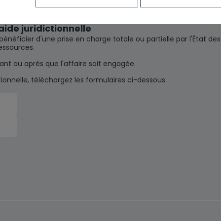
de juridictionnelle
bénéficier d'une prise en charge totale ou partielle par l'État des
ressources.
t ou après que l'affaire soit engagée.
ionnelle, téléchargez les formulaires ci-dessous.