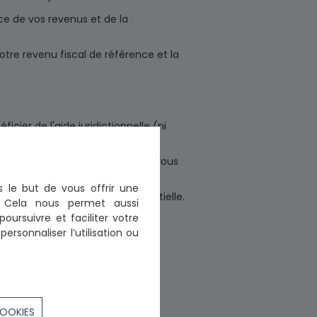
nce de vos revenus et de la
votre revenu fiscal de référence et la
ier de l'aide juridictionnelle (ni
de juridictionnelle totale, mais vous
s le but de vous offrir une
on de l'aide juridictionnelle partielle.
n. Cela nous permet aussi
poursuivre et faciliter votre
ersonnaliser l’utilisation ou
COOKIES