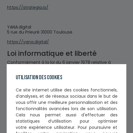
https://strategia.io/
YANA.digital
5 rue du Prieuré 31000 Toulouse
https://yana.digital/
Loi informatique et liberté
Conformément à la loi du 6 janvier 1978 relative à
l’informatique, aux fichiers et aux libertés, nous vous
informons que vous disposez d’un droit d’accès, de
Utilisation des cookies
modification, de rectification et de suppression des
données qui vous concernent.
N° CNIL : 1050556
Ce
site internet utilise des cookies fonctionnels,
Pour cela écrivez à :
communication@ordre-avocats-
d’analyses, et de réseaux sociaux
dans le but de
toulouse.fr
vous offrir une meilleure personnalisation et des
Formulaires
fonctionnalités avancées lors de son utilisation.
Cela nous permet aussi d'effectuer
des
Les informations recueillies par le biais des formulaires
statistiques d’utilisation
pour optimiser
ne seront pas divulguées à des personnes autres que
votre expérience utilisateur. Pour poursuivre et
celles composants notre collectivité. Certaines des