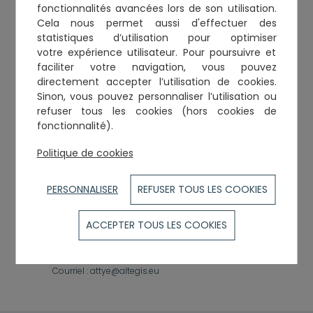
Toque :
296
fonctionnalités avancées lors de son utilisation.
Anglais
Cela nous permet aussi d'effectuer
des
statistiques d’utilisation
pour optimiser
votre expérience utilisateur. Pour poursuivre et
Spécialisations
faciliter votre navigation, vous pouvez
directement accepter l’utilisation de cookies.
Droit des sociétés
Sinon, vous pouvez personnaliser l’utilisation ou
Activités dominantes
refuser tous les cookies (hors cookies de
fonctionnalité).
Droit des affaires
Droit fiscal
Politique de cookies
PERSONNALISER
REFUSER TOUS LES COOKIES
Cabinets et établissements
62, rue de Metz
ACCEPTER TOUS LES COOKIES
31000
TOULOUSE
Tél. :
0561326282
Courriel :
attye@altegis.eu