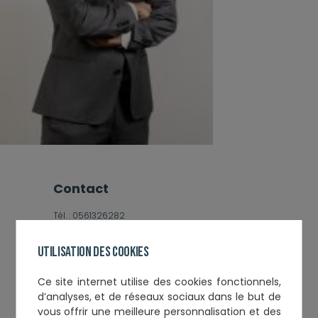
contact
Tél. :
0561326282
Email :
attye@altegis.eu
Utilisation des cookies
Informations complémentaires
Ce
site internet utilise des cookies fonctionnels,
d’analyses, et de réseaux sociaux
dans le but de
Année de Serment :
2010
vous offrir une meilleure personnalisation et des