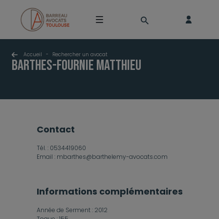
Accueil
-
Rechercher un avocat
BARTHES-FOURNIE Matthieu
contact
Tél. :
0534419060
Email :
mbarthes@barthelemy-avocats.com
Informations complémentaires
Année de Serment :
2012
Toque :
155