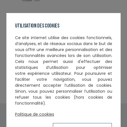
Spécialisations
Utilisation des cookies
Droit du travail
Ce
site internet utilise des cookies fonctionnels,
d’analyses, et de réseaux sociaux
dans le but de
vous offrir une meilleure personnalisation et des
Cabinets et établissements
fonctionnalités avancées lors de son utilisation.
Cela nous permet aussi d'effectuer
des
SELAS BARTHELEMY AVOCATS
49, grande rue Saint-Michel
statistiques d’utilisation
pour optimiser
31400
votre expérience utilisateur. Pour poursuivre et
TOULOUSE
faciliter votre navigation, vous pouvez
Tél. :
0534419060
directement accepter l’utilisation de cookies.
Courriel :
toulouse@barthelemy-avocats.com
Sinon, vous pouvez personnaliser l’utilisation ou
refuser tous les cookies (hors cookies de
fonctionnalité).
Politique de cookies