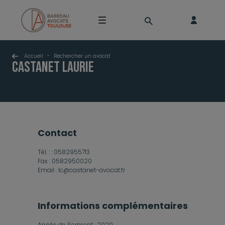
Accueil
-
Rechercher un avocat
CASTANET Laurie
contact
Tél. : :
0582955713
Fax :
0582950020
Email :
lc@castanet-avocat.fr
Informations complémentaires
Année de Serment :
2020