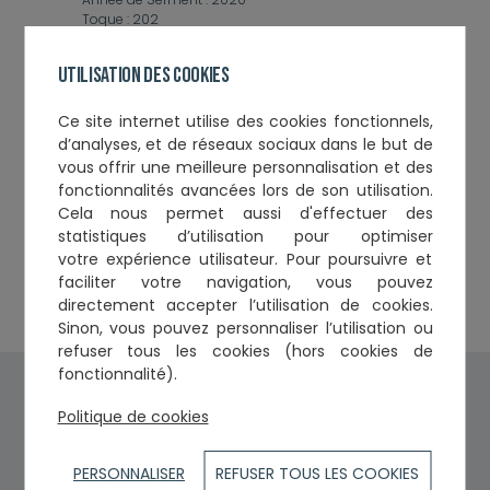
Toque :
202
Utilisation des cookies
Ce
site internet utilise des cookies fonctionnels,
d’analyses, et de réseaux sociaux
dans le but de
Cabinets et établissements
vous offrir une meilleure personnalisation et des
fonctionnalités avancées lors de son utilisation.
2, place Rouaix 2ème étage
31000
Cela nous permet aussi d'effectuer
des
TOULOUSE
statistiques d’utilisation
pour optimiser
Tél. :
0582955713
votre expérience utilisateur. Pour poursuivre et
Fax :
0582950020
faciliter votre navigation, vous pouvez
Courriel :
contact@castanet-avocat.fr
directement accepter l’utilisation de cookies.
Sinon, vous pouvez personnaliser l’utilisation ou
refuser tous les cookies (hors cookies de
fonctionnalité).
Politique de cookies
PERSONNALISER
REFUSER TOUS LES COOKIES