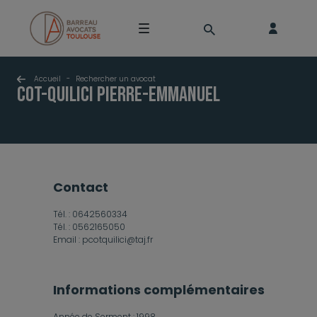
Accueil
-
Rechercher un avocat
COT-QUILICI Pierre-Emmanuel
contact
Tél. :
0642560334
Tél. :
0562165050
Email :
pcotquilici@taj.fr
Informations complémentaires
Année de Serment :
1998