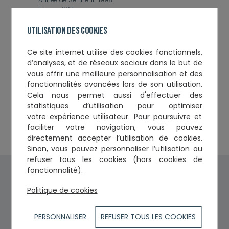
Toque :
207
Utilisation des cookies
Ce
site internet utilise des cookies fonctionnels,
d’analyses, et de réseaux sociaux
dans le but de
Cabinets et établissements
vous offrir une meilleure personnalisation et des
fonctionnalités avancées lors de son utilisation.
SELAS Deloitte Société d'Avocats
Cela nous permet aussi d'effectuer
des
2, rue Jean Giono
statistiques d’utilisation
pour optimiser
31130
votre expérience utilisateur. Pour poursuivre et
BALMA
Tél. :
0562165050
faciliter votre navigation, vous pouvez
directement accepter l’utilisation de cookies.
Sinon, vous pouvez personnaliser l’utilisation ou
refuser tous les cookies (hors cookies de
fonctionnalité).
Politique de cookies
PERSONNALISER
REFUSER TOUS LES COOKIES
Pied de page
Mentions légales