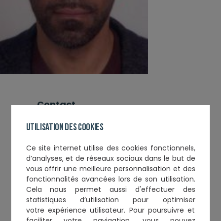
contact
Tél. :
0663135704
Utilisation des cookies
Email :
r.fonkoue@mobilis-avocats.fr
Ce
site internet utilise des cookies fonctionnels,
d’analyses, et de réseaux sociaux
dans le but de
Informations complémentaires
vous offrir une meilleure personnalisation et des
fonctionnalités avancées lors de son utilisation.
Année de Serment :
2013
Cela nous permet aussi d'effectuer
des
Toque :
401
statistiques d’utilisation
pour optimiser
votre expérience utilisateur. Pour poursuivre et
faciliter votre navigation, vous pouvez