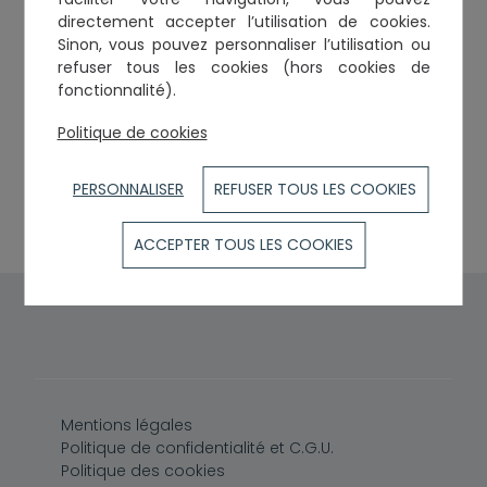
directement accepter l’utilisation de cookies.
Sinon, vous pouvez personnaliser l’utilisation ou
refuser tous les cookies (hors cookies de
Cabinets et établissements
fonctionnalité).
SARL MOBILIS
Politique de cookies
2, rue d'Auriol
31400
TOULOUSE
PERSONNALISER
REFUSER TOUS LES COOKIES
Tél. :
0663135704
Courriel :
r.fonkoue@mobilis-avocats.fr
ACCEPTER TOUS LES COOKIES
Pied de page
Mentions légales
Politique de confidentialité et C.G.U.
Politique des cookies