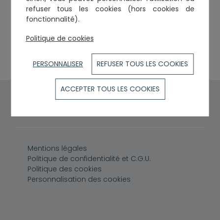
refuser tous les cookies (hors cookies de
42, rue des Filatiers
fonctionnalité).
31000
TOULOUSE
Politique de cookies
Tél. :
0561553939
Courriel :
contact@gautie-avocat.fr
PERSONNALISER
REFUSER TOUS LES COOKIES
ACCEPTER TOUS LES COOKIES
Pied de page
Mentions légales
Politique de confidentialité et C.G.U.
Politique des cookies
Personnalisation des cookies