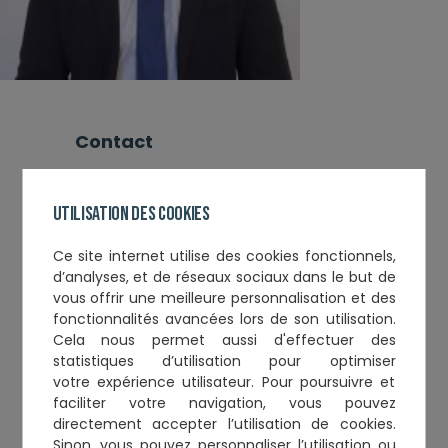
contact
Tél. :
0561553939
Email :
contact@gautie-avocat.fr
Utilisation des cookies
Ce
site internet utilise des cookies fonctionnels,
Informations complémentaires
d’analyses, et de réseaux sociaux
dans le but de
vous offrir une meilleure personnalisation et des
Année de Serment :
2023
fonctionnalités avancées lors de son utilisation.
Toque :
49
Cela nous permet aussi d'effectuer
des
statistiques d’utilisation
pour optimiser
votre expérience utilisateur. Pour poursuivre et
faciliter votre navigation, vous pouvez
directement accepter l’utilisation de cookies.
Cabinets et établissements
Sinon, vous pouvez personnaliser l’utilisation ou