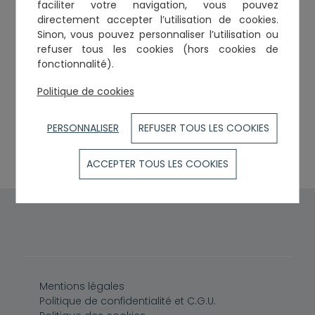
faciliter votre navigation, vous pouvez
directement accepter l’utilisation de cookies.
Sinon, vous pouvez personnaliser l’utilisation ou
Cabinets et établissements
refuser tous les cookies (hors cookies de
fonctionnalité).
SCP FOSSAT-GLOCK
32, grande rue Saint-Michel
Politique de cookies
31400
TOULOUSE
Tél. :
0561526433
PERSONNALISER
REFUSER TOUS LES COOKIES
Fax :
0561521828
Courriel :
contact@scp-fossatglock.net
ACCEPTER TOUS LES COOKIES
Pied de page
Mentions légales
Politique de confidentialité et C.G.U.