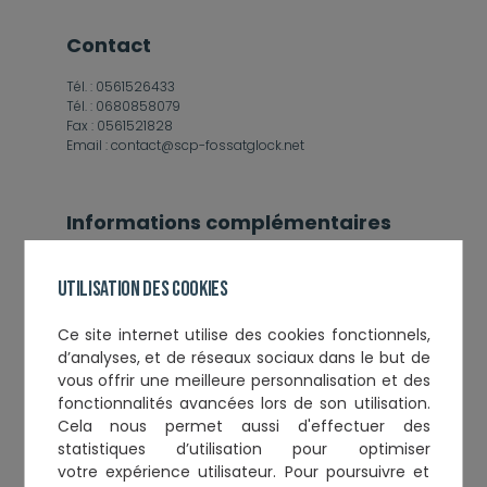
contact
Tél. :
0561526433
Tél. :
0680858079
Fax :
0561521828
Email :
contact@scp-fossatglock.net
Informations complémentaires
Année de Serment :
1979
Toque :
148
Utilisation des cookies
Droit collaboratif
Allemand
Ce
site internet utilise des cookies fonctionnels,
Anglais
d’analyses, et de réseaux sociaux
dans le but de
vous offrir une meilleure personnalisation et des
fonctionnalités avancées lors de son utilisation.
Spécialisations
Cela nous permet aussi d'effectuer
des
statistiques d’utilisation
pour optimiser
Droit de la famille, des personnes et de leur patrimoine
votre expérience utilisateur. Pour poursuivre et
Droit du dommage corporel