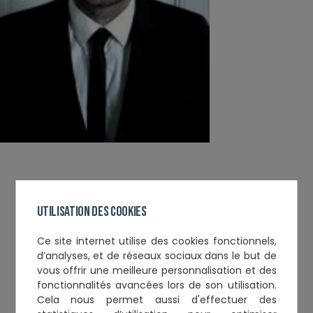
contact
Utilisation des cookies
Tél. :
0562845661
Tél. :
0617424627
Email :
contact@laspalles-avocat.com
Ce
site internet utilise des cookies fonctionnels,
d’analyses, et de réseaux sociaux
dans le but de
vous offrir une meilleure personnalisation et des
fonctionnalités avancées lors de son utilisation.
Informations complémentaires
Cela nous permet aussi d'effectuer
des