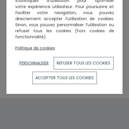
statistiques d’utilisation
pour optimiser
Année de Serment :
1997
Toque :
395
votre expérience utilisateur. Pour poursuivre et
Vice-Bâtonnier
faciliter votre navigation, vous pouvez
directement accepter l’utilisation de cookies.
Sinon, vous pouvez personnaliser l’utilisation ou
refuser tous les cookies (hors cookies de
fonctionnalité).
Cabinets et établissements
Politique de cookies
SELARL Sylvain LASPALLES
14, rue Temponières
PERSONNALISER
REFUSER TOUS LES COOKIES
31000
TOULOUSE
Tél. :
0562845661
ACCEPTER TOUS LES COOKIES
Courriel :
contact@laspalles-avocat.com