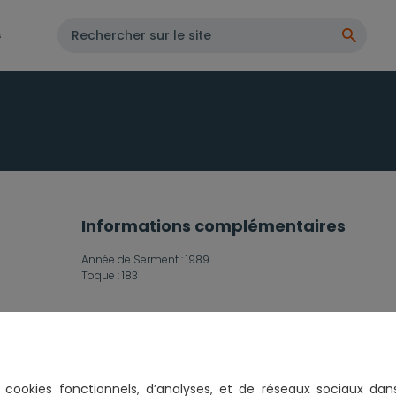
s
Informations complémentaires
Année de Serment :
1989
Toque :
183
Spécialisations
es cookies fonctionnels, d’analyses, et de réseaux sociaux
Droit Fiscal et Droit Douanier
dan