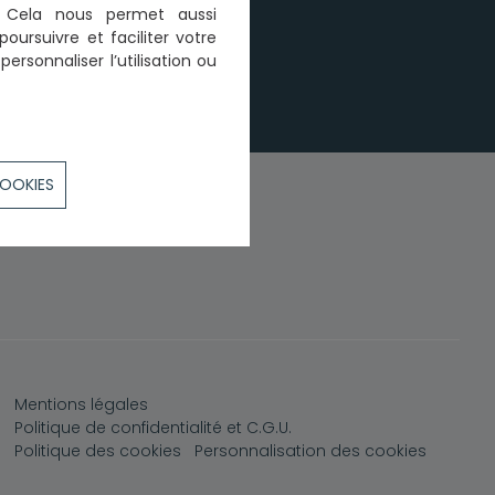
n. Cela nous permet aussi
poursuivre et faciliter votre
ersonnaliser l’utilisation ou
COOKIES
Pied de page
Mentions légales
Politique de confidentialité et C.G.U.
Politique des cookies
Personnalisation des cookies