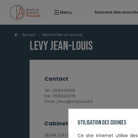
Menu
Annuaire des avocat
Accueil
-
Rechercher un avocat
LEVY Jean-Louis
contact
Tél. :
0561340565
Fax :
0561340078
Email :
jl.levy@clnconsult.fr
Utilisation des cookies
Cabinets et établissements
SELARL CLN CONSULT
Ce
site internet utilise d