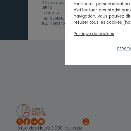
46, rue Louis Plana
meilleure personnalisati
31500
d'effectuer
des statistiques
TOULOUSE
navigation, vous pouvez dir
Tél. :
0561340565
refuser tous les cookies (ho
Fax :
0561340078
Politique de cookies
PERSO
13 rue des Fleurs 31000 Toulouse