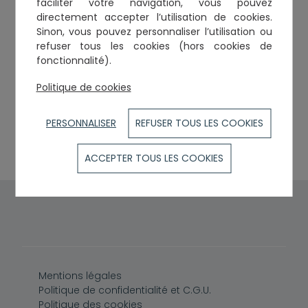
Activités dominantes
faciliter votre navigation, vous pouvez
directement accepter l’utilisation de cookies.
Droit fiscal
Sinon, vous pouvez personnaliser l’utilisation ou
refuser tous les cookies (hors cookies de
fonctionnalité).
Cabinets et établissements
Politique de cookies
SELAS FIDAL
Central Parc 2 9, avenue Parmentier BP 92403
PERSONNALISER
REFUSER TOUS LES COOKIES
31086
TOULOUSE CEDEX 2
ACCEPTER TOUS LES COOKIES
Pied de page
Mentions légales
Politique de confidentialité et C.G.U.
Politique des cookies