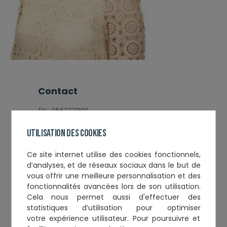
contact
Tél. :
0562729100
Tél. :
Email :
celine.montergoux@fidal.com
Utilisation des cookies
Ce
site internet utilise des cookies fonctionnels,
Informations complémentaires
d’analyses, et de réseaux sociaux
dans le but de
vous offrir une meilleure personnalisation et des
Année de Serment :
2017
fonctionnalités avancées lors de son utilisation.
Toque :
126
Cela nous permet aussi d'effectuer
des
statistiques d’utilisation
pour optimiser
votre expérience utilisateur. Pour poursuivre et