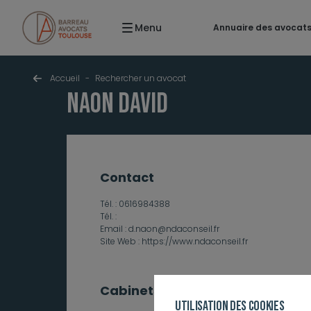
Menu
Annuaire des avocat
Accueil
-
Rechercher un avocat
NAON David
contact
Tél. :
0616984388
Tél. :
Email :
d.naon@ndaconseil.fr
Site Web :
https://www.ndaconseil.fr
Cabinets et établissements
Utilisation des cookies