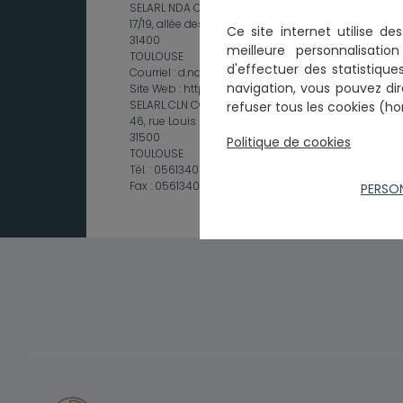
SELARL NDA CONSEIL
17/19, allée des Demoiselles
Ce
site internet utilise d
31400
meilleure personnalisati
TOULOUSE
d'effectuer
des statistiques
Courriel :
d.naon@ndaconseil.fr
navigation, vous pouvez dir
Site Web :
https://www.ndaconseil.fr
SELARL CLN CONSULT
refuser tous les cookies (ho
46, rue Louis Plana
31500
Politique de cookies
TOULOUSE
Tél. :
0561340565
Fax :
0561340078
PERSO