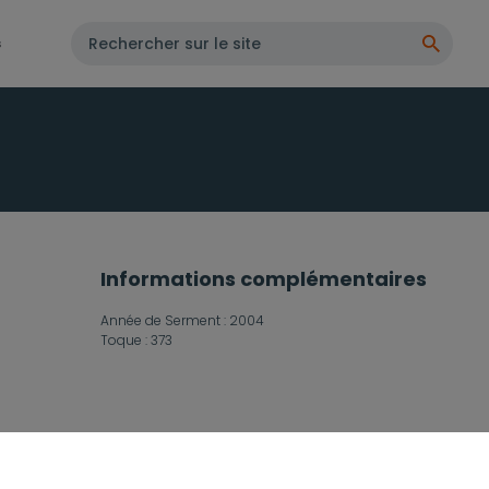
s
Informations complémentaires
Année de Serment :
2004
Toque :
373