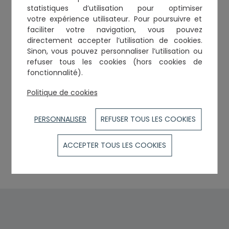
Membre du Conseil de l'Ordre
statistiques d’utilisation
pour optimiser
votre expérience utilisateur. Pour poursuivre et
faciliter votre navigation, vous pouvez
Activités dominantes
directement accepter l’utilisation de cookies.
Sinon, vous pouvez personnaliser l’utilisation ou
Droit de la faillite et du surendettement
refuser tous les cookies (hors cookies de
Droit des affaires
fonctionnalité).
Politique de cookies
Cabinets et établissements
PERSONNALISER
REFUSER TOUS LES COOKIES
1, rue du Poids de l'Huile
31000
TOULOUSE
ACCEPTER TOUS LES COOKIES
Tél. :
0531615480
Courriel :
cabinet@ctnavocat.fr