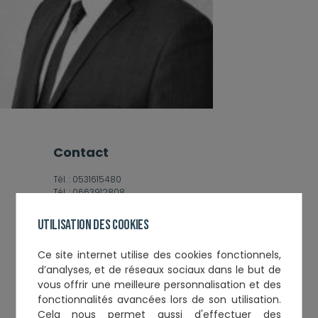
contact
Tél. :
0531615480
Tél. :
0663912808
Email :
cabinet@ctnavocat.fr
Utilisation des cookies
Informations complémentaires
Ce
site internet utilise des cookies fonctionnels,
d’analyses, et de réseaux sociaux
dans le but de
Année de Serment :
2004
vous offrir une meilleure personnalisation et des
Toque :
174
fonctionnalités avancées lors de son utilisation.
Ancien Vice-Bâtonnier
Cela nous permet aussi d'effectuer
des