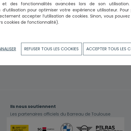
on et des fonctionnalités avancées lors de son utilisatio
Droit public
 d’utilisation
pour optimiser votre expérience utilisateur. Pour 
ectement accepter l’utilisation de cookies.
Sinon, vous pouvez p
rs cookies de fonctionnalité).
NNALISER
REFUSER TOUS LES COOKIES
ACCEPTER TOUS LES 
Ils nous soutiennent
Les partenaires officiels du Barreau de Toulouse