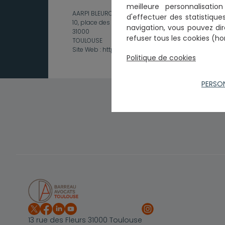
meilleure personnalisati
AARPI BLEUROI
d'effectuer
des statistiques
10, place des carmes
navigation, vous pouvez dir
31000
refuser tous les cookies (ho
TOULOUSE
Site Web :
http://www.bleuroi.fr
Politique de cookies
PERSO
13 rue des Fleurs 31000 Toulouse