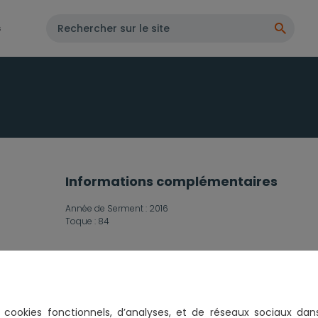
s
Informations complémentaires
Année de Serment :
2016
Toque :
84
Activités dominantes
es cookies fonctionnels, d’analyses, et de réseaux sociaux
dan