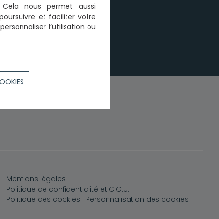
n. Cela nous permet aussi
poursuivre et faciliter votre
ersonnaliser l’utilisation ou
COOKIES
Pied de page
Mentions légales
Politique de confidentialité et C.G.U.
Politique des cookies
Personnalisation des cookies