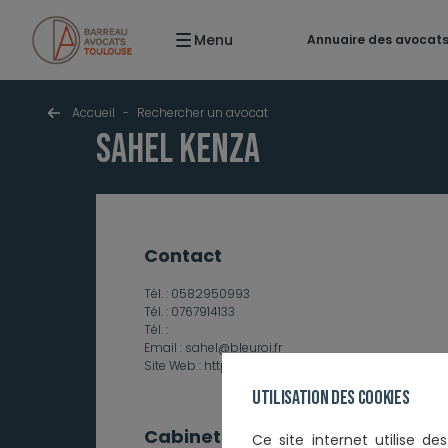
Menu
Annuaire des avocat
Accueil
-
Rechercher un avocat
SAHEL Kenza
contact
Tél. :
0582950993
Tél. :
0767914133
Tél. :
Email :
sahel@bleuroi.fr
Site Web :
http://www.bleuroi.fr
Utilisation des cookies
Cabinets et établissements
Ce
site internet utilise d