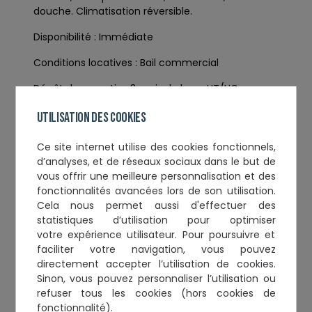
douche. Climatisation réversible.
Disponibilité : Immédiate
Conditions locatives : Bail commercial
Dépôt de garantie : 3 mois de loyer HT/HC
Loyer : 44 000 € HT/HC/an soit 11 000 €
Utilisation des cookies
HT/HC/Trimestre
Ce
site internet utilise des cookies fonctionnels,
Provision sur charges : 525 €/Trimestre
d’analyses, et de réseaux sociaux
dans le but de
vous offrir une meilleure personnalisation et des
Provision sur taxe foncière : 990 €
fonctionnalités avancées lors de son utilisation.
HT/HC/Trimestre
Cela nous permet aussi d'effectuer
des
statistiques d’utilisation
pour optimiser
Honoraires de gestion technique : 2.5 % HT des
votre expérience utilisateur. Pour poursuivre et
sommes appelées TTC
faciliter votre navigation, vous pouvez
Honoraires de commercialisation : 6.5 % HT du
directement accepter l’utilisation de cookies.
loyer annuel HT/HC
Sinon, vous pouvez personnaliser l’utilisation ou
refuser tous les cookies (hors cookies de
Contact
fonctionnalité).