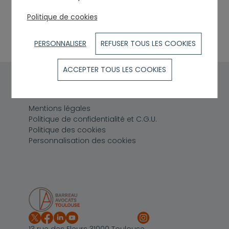
sharakat@caso-patrimoine.fr
0647649124
Politique de cookies
Tarif
3666.00
PERSONNALISER
REFUSER TOUS LES COOKIES
ACCEPTER TOUS LES COOKIES
Pied de page
Mentions légales
Politique de confidentialité et C.G.U.
Politique des cookies
Personnalisation des cookies